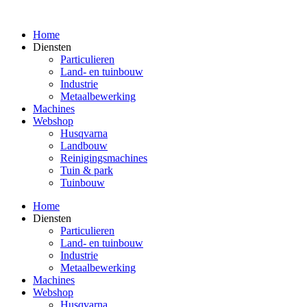
Spring
naar
Home
de
Diensten
inhoud
Particulieren
Land- en tuinbouw
Industrie
Metaalbewerking
Machines
Webshop
Husqvarna
Landbouw
Reinigingsmachines
Tuin & park
Tuinbouw
Home
Diensten
Particulieren
Land- en tuinbouw
Industrie
Metaalbewerking
Machines
Webshop
Husqvarna