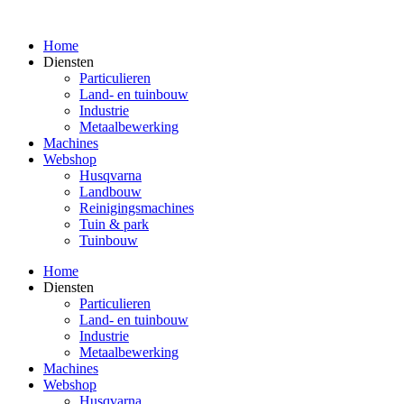
Spring
naar
Home
de
Diensten
inhoud
Particulieren
Land- en tuinbouw
Industrie
Metaalbewerking
Machines
Webshop
Husqvarna
Landbouw
Reinigingsmachines
Tuin & park
Tuinbouw
Home
Diensten
Particulieren
Land- en tuinbouw
Industrie
Metaalbewerking
Machines
Webshop
Husqvarna