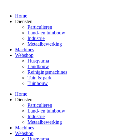
Spring
naar
Home
de
Diensten
inhoud
Particulieren
Land- en tuinbouw
Industrie
Metaalbewerking
Machines
Webshop
Husqvarna
Landbouw
Reinigingsmachines
Tuin & park
Tuinbouw
Home
Diensten
Particulieren
Land- en tuinbouw
Industrie
Metaalbewerking
Machines
Webshop
Husqvarna