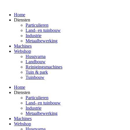
Spring
naar
Home
de
Diensten
inhoud
Particulieren
Land- en tuinbouw
Industrie
Metaalbewerking
Machines
Webshop
Husqvarna
Landbouw
Reinigingsmachines
Tuin & park
Tuinbouw
Home
Diensten
Particulieren
Land- en tuinbouw
Industrie
Metaalbewerking
Machines
Webshop
Husqvarna